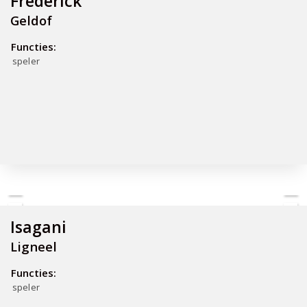
Frederick
Geldof
Functies:
speler
Isagani
Ligneel
Functies:
speler