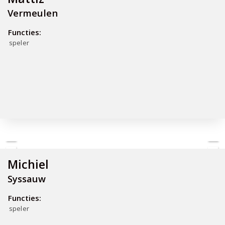
Vermeulen
Functies:
speler
Michiel
Syssauw
Functies:
speler