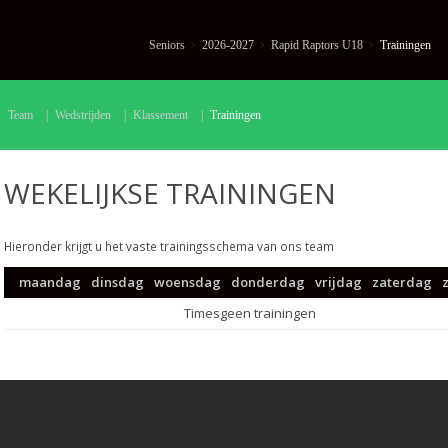
Seniors
2026-2027
Rapid Raptors U18
Trainingen
Team
|
Wedstrijden
|
Klassement
|
Trainingen
WEKELIJKSE TRAININGEN
Hieronder krijgt u het vaste trainingsschema van ons team
maandag
dinsdag
woensdag
donderdag
vrijdag
zaterdag
geen trainingen